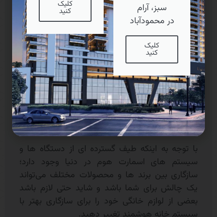
کلیک
اطلاعات کاربران استفاده می‌کنند.
سبز، آرام
کنید
در محمودآباد
راهکار
معمولا شرکت هایی که سیستم های هوشمند را
کلیک
کنید
ارائه می‌دهند این امکان را روی سیستم هایشان
می‌گذارند که سطح دسترسی این سیستم ها به
اطلاعات افراد قابلیت تعیین توسط کاربر را داشته
باشد. یعنی شما هرچقدر که خواستید به این سیستم
های هوشمند دسترسی به اطلاعات خود را می‌دهید.
هماهنگی و پیچیدگی با سیستم های هوشمند
با توجه به اینکه طیف گسترده ای از دستگاه ها و
سیستم های اسمارت هوم در دنیا وجود دارد؛
سازگاری بین برند ها و محصولات مختلف می‌تواند
یک چالش برای شما باشد و شاید حتی لازم باشد
بعضی از لوازم خانگی خود را برای سازگاری بهتر با
سیستم خانه هوشمند تغییر دهید.