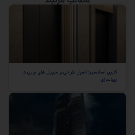
مطالب مرتبط
کابین آسانسور: اصول طراحی و متریال های نوین در
زیباسازی