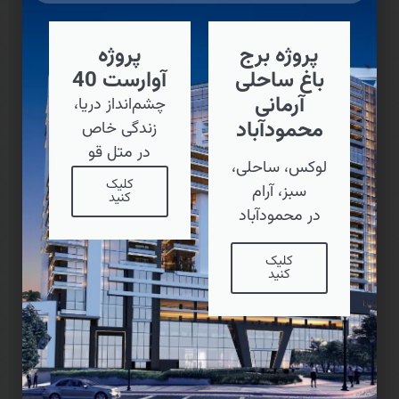
پروژه برج
پروژه
باغ ساحلی
آوارست 40
آرمانی
چشم‌انداز دریا،
محمودآباد
زندگی خاص
در متل قو
لوکس، ساحلی،
کلیک
سبز، آرام
کنید
در محمودآباد
کلیک
کنید