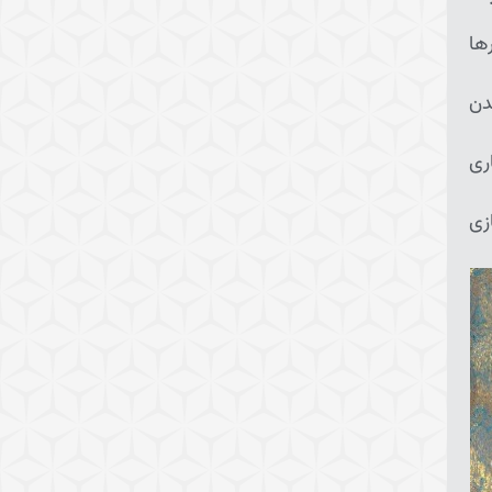
ها
دن
ری
زی