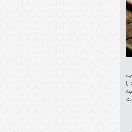
جه
را
نه
مت